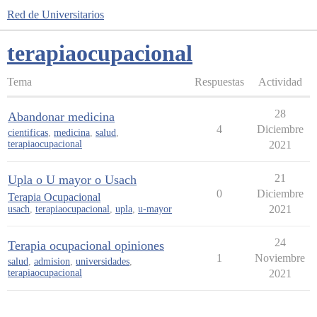
Red de Universitarios
terapiaocupacional
Tema
Respuestas
Actividad
28
Abandonar medicina
4
Diciembre
cientificas
,
medicina
,
salud
,
terapiaocupacional
2021
21
Upla o U mayor o Usach
0
Diciembre
Terapia Ocupacional
2021
usach
,
terapiaocupacional
,
upla
,
u-mayor
24
Terapia ocupacional opiniones
1
Noviembre
salud
,
admision
,
universidades
,
terapiaocupacional
2021