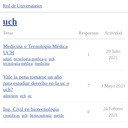
Red de Universitarios
uch
Tema
Respuestas
Actividad
Medicina o Tecnología Médica
29 Julio
UCH
1
2021
salud
,
tecnologia-medica-u
,
uch
,
tecnología-médica
,
medicina
Vale la pena tomarse un año
para estudiar derecho en la uc o
7
3 Mayo 2021
uch?
admision
,
uch
,
uc
Ing. Civil en biotecnología
24 Febrero
0
2021
cientificas
,
uch
,
biotecnología
,
sueldo