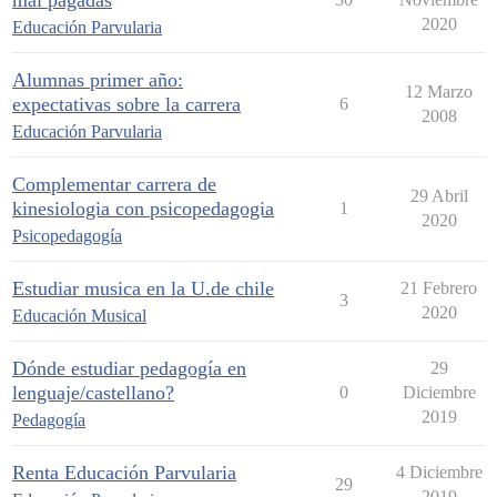
mal pagadas
2020
Educación Parvularia
Alumnas primer año:
12 Marzo
expectativas sobre la carrera
6
2008
Educación Parvularia
Complementar carrera de
29 Abril
kinesiologia con psicopedagogia
1
2020
Psicopedagogía
Estudiar musica en la U.de chile
21 Febrero
3
2020
Educación Musical
Dónde estudiar pedagogía en
29
lenguaje/castellano?
0
Diciembre
2019
Pedagogía
Renta Educación Parvularia
4 Diciembre
29
2019