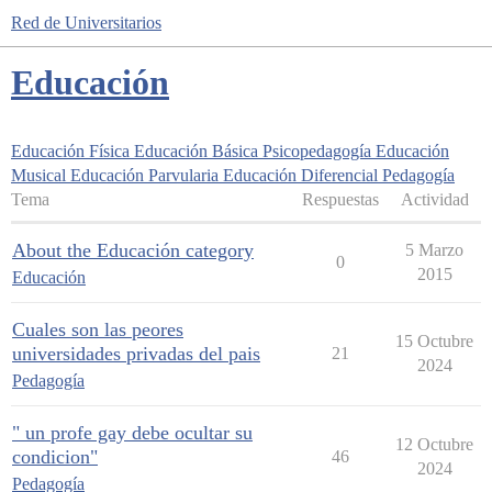
Red de Universitarios
Educación
Educación Física
Educación Básica
Psicopedagogía
Educación
Musical
Educación Parvularia
Educación Diferencial
Pedagogía
Tema
Respuestas
Actividad
About the Educación category
5 Marzo
0
2015
Educación
Cuales son las peores
15 Octubre
universidades privadas del pais
21
2024
Pedagogía
" un profe gay debe ocultar su
12 Octubre
condicion"
46
2024
Pedagogía